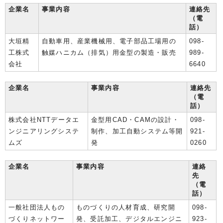
企業名
事業内容
連絡先
（電
話）
大垣精
自動車用、産業機械用、電子部品工場用の
098-
工株式
触媒ハニカム（排気）用金型の製造・販売
989-
会社
6640
企業名
事業内容
連絡先
（電
話）
株式会社NTTデータエ
金型用CAD・CAMの設計・
098-
ンジニアリングシステ
制作、加工自動システム等開
921-
ムズ
発
0260
企業名
事業内容
連絡
先
（電
話）
一般社団法人もの
ものづくりの人材育成、研究開
098-
づくりネットワー
発、受託加工、デジタルエンジニ
923-