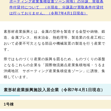
ポーティング産業集積促進ゾーン用地）の分譲、買取条
件付貸付について （※現在、分譲及び買取条件付貸付
は行っておりません。（令和7年4月1日現在）
素形材産業振興とは、金属の型枠を製造する金型や鋳物、鍛
造、金属プレス、粉末治金、熱処理等、製造業の生産工程に
おいて必要不可欠となる部品や機械装置の製造を行う産業で
す。
県ではものづくり産業の振興を図るため、ものづくりの基盤
となるこれらの企業を「国際物流拠点産業集積地域・うるま
沖縄地区 サポーティング産業集積促進ゾーン」に誘致、集
積しています。
素形材産業振興施設入居企業（令和7年4月1日現在）
1号棟