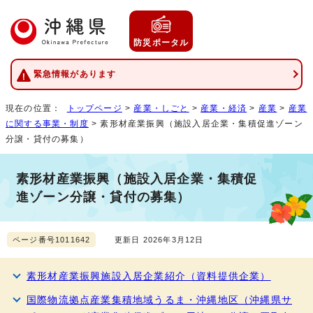
防災ポータル
緊急情報があります
現在の位置：
トップページ
>
産業・しごと
>
産業・経済
>
産業
>
産業
に関する事業・制度
> 素形材産業振興（施設入居企業・集積促進ゾーン
分譲・貸付の募集）
素形材産業振興（施設入居企業・集積促
進ゾーン分譲・貸付の募集）
ページ番号1011642
更新日 2026年3月12日
素形材産業振興施設入居企業紹介（資料提供企業）
国際物流拠点産業集積地域うるま・沖縄地区（沖縄県サ