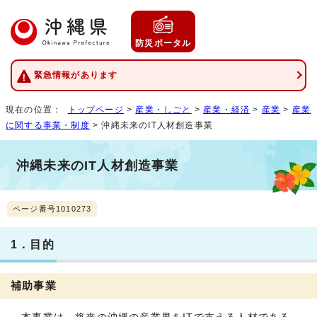
防災ポータル
緊急情報があります
現在の位置：
トップページ
>
産業・しごと
>
産業・経済
>
産業
>
産業
に関する事業・制度
> 沖縄未来のIT人材創造事業
沖縄未来のIT人材創造事業
ページ番号1010273
1．目的
補助事業