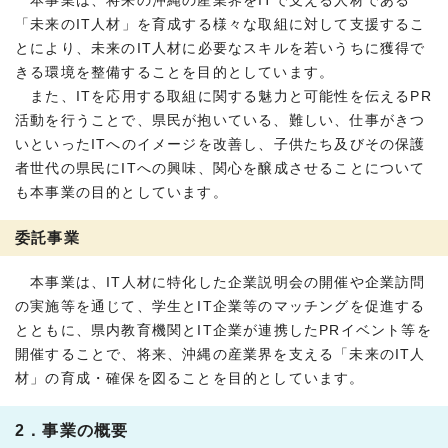
本事業は、将来の沖縄の産業界をITで支える人材である
「未来のIT人材」を育成する様々な取組に対して支援するこ
とにより、未来のIT人材に必要なスキルを若いうちに獲得で
きる環境を整備することを目的としています。
また、ITを応用する取組に関する魅力と可能性を伝えるPR
活動を行うことで、県民が抱いている、難しい、仕事がきつ
いといったITへのイメージを改善し、子供たち及びその保護
者世代の県民にITへの興味、関心を醸成させることについて
も本事業の目的としています。
委託事業
本事業は、IT人材に特化した企業説明会の開催や企業訪問
の実施等を通じて、学生とIT企業等のマッチングを促進する
とともに、県内教育機関とIT企業が連携したPRイベント等を
開催することで、将来、沖縄の産業界を支える「未来のIT人
材」の育成・確保を図ることを目的としています。
2．事業の概要