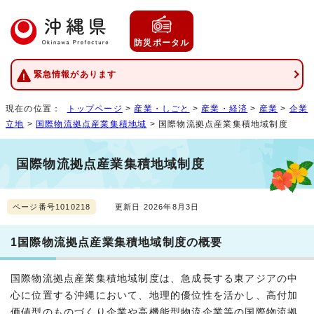
防災ポータル
緊急情報があります
現在の位置：
トップページ
>
産業・しごと
>
産業・経済
>
産業
>
企業
立地
>
国際物流拠点産業集積地域
> 国際物流拠点産業集積地域制度
国際物流拠点産業集積地域制度
ページ番号1010218
更新日 2026年8月3日
1国際物流拠点産業集積地域制度の概要
国際物流拠点産業集積地域制度は、急成長する東アジアの中
心に位置する沖縄において、地理的優位性を活かし、高付加
価値型のものづくり企業や高機能型物流企業等の国際物流拠