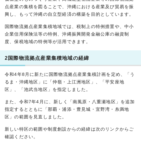
点産業の集積を図ることで、沖縄における産業及び貿易を振
興し、もって沖縄の自立型経済の構築を目的としています。
国際物流拠点産業集積地域では、税制上の特例措置や、中小
企業信用保険法等の特例、沖縄振興開発金融公庫の融資制
度、保税地域の特例等が活用できます。
2国際物流拠点産業集積地域の経緯
令和4年8月に新たに国際物流拠点産業集積計画を定め、「う
るま・沖縄地区」に「仲嶺・上江洲地区」、「平安座地
区」、「池武当地区」を指定しました。
また、令和7年4月に、新しく「南風原・八重瀬地区」を追加
指定するとともに「那覇・浦添・豊見城・宜野湾・糸満地
区」の範囲を見直しました。
新しい特区の範囲や制度創設からの経緯は次のリンクからご
確認ください。