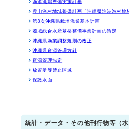
漁港漁場整備実施計画
農山漁村地域整備計画〔沖縄県漁港漁村地
第8次沖縄県栽培漁業基本計画
圏域総合水産基盤整備事業計画の策定
沖縄県漁業調整規則の改正
沖縄県資源管理方針
資源管理協定
放置艇等禁止区域
保護水面
統計・データ・その他刊行物等（水