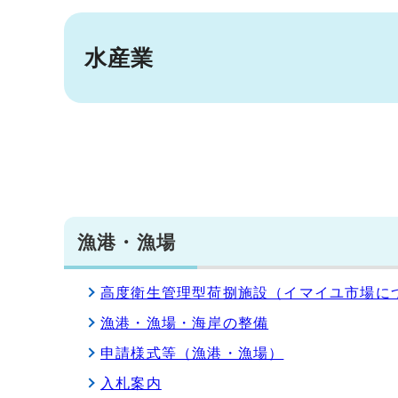
水産業
漁港・漁場
高度衛生管理型荷捌施設（イマイユ市場に
漁港・漁場・海岸の整備
申請様式等（漁港・漁場）
入札案内