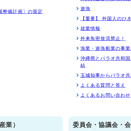
遊漁
域整備計画〕の策定
【重要】 外国人のひ
就業情報
外来魚密放流禁止！
漁業・遊漁船業の事業
沖縄県とパラオ共和国
結
玉城知事からパラオ共
よくある質問と答え
よくあるお問い合わせ
産業）
委員会・協議会・