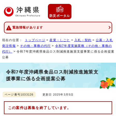
防災ポータル
緊急情報があります
現在の位置：
トップページ
>
産業・しごと
>
入札・契約
>
公募・入札
発注情報
>
その他・事務の代行
>
令和7年度実施業務（その他・事務の
代行）
> 令和7年度沖縄県食品ロス削減推進施策支援事業に係る企画提案
公募
令和7年度沖縄県食品ロス削減推進施策支
援事業に係る企画提案公募
ページ番号1033126
更新日 2025年3月5日
この案件は募集を終了しています。