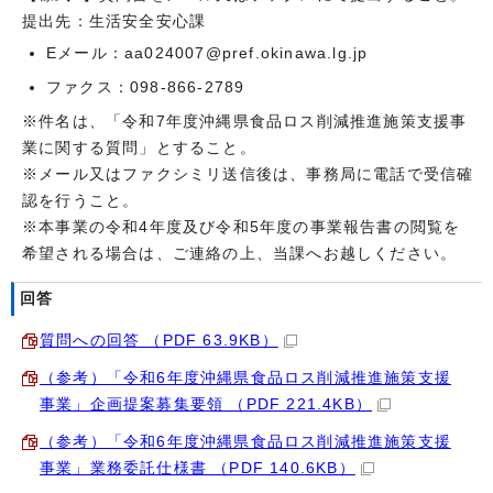
提出先：生活安全安心課
Eメール：aa024007@pref.okinawa.lg.jp
ファクス：098-866-2789
※件名は、「令和7年度沖縄県食品ロス削減推進施策支援事
業に関する質問」とすること。
※メール又はファクシミリ送信後は、事務局に電話で受信確
認を行うこと。
※本事業の令和4年度及び令和5年度の事業報告書の閲覧を
希望される場合は、ご連絡の上、当課へお越しください。
回答
質問への回答 （PDF 63.9KB）
（参考）「令和6年度沖縄県食品ロス削減推進施策支援
事業」企画提案募集要領 （PDF 221.4KB）
（参考）「令和6年度沖縄県食品ロス削減推進施策支援
事業」業務委託仕様書 （PDF 140.6KB）