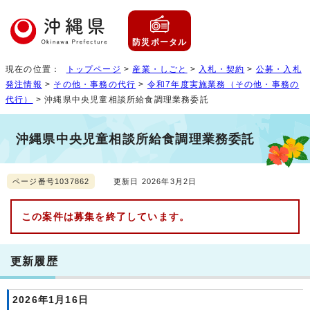
防災ポータル
現在の位置：
トップページ
>
産業・しごと
>
入札・契約
>
公募・入札
発注情報
>
その他・事務の代行
>
令和7年度実施業務（その他・事務の
代行）
> 沖縄県中央児童相談所給食調理業務委託
沖縄県中央児童相談所給食調理業務委託
ページ番号1037862
更新日 2026年3月2日
この案件は募集を終了しています。
更新履歴
2026年1月16日