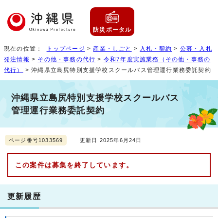
防災ポータル
現在の位置：
トップページ
>
産業・しごと
>
入札・契約
>
公募・入札
発注情報
>
その他・事務の代行
>
令和7年度実施業務（その他・事務の
代行）
> 沖縄県立島尻特別支援学校スクールバス管理運行業務委託契約
沖縄県立島尻特別支援学校スクールバス
管理運行業務委託契約
ページ番号1033569
更新日 2025年6月24日
この案件は募集を終了しています。
更新履歴