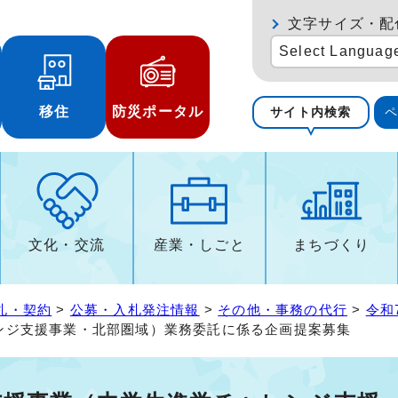
文字サイズ・配
Select Languag
移住
防災ポータル
サイト内検索
文化・交流
産業・しごと
まちづくり
札・契約
>
公募・入札発注情報
>
その他・事務の代行
>
令和
ンジ支援事業・北部圏域）業務委託に係る企画提案募集