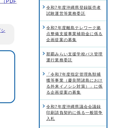
（PDF
令和7年度沖縄県登録販売者
試験運営等業務委託
令和7年度離島テレワーク拠
ビシ
点整備支援事業補助金に係る
企画提案の募集
那覇みらい支援学校バス管理
運行業務委託
「令和7年度指定管理鳥獣捕
獲等事業（慶良間諸島におけ
る外来イノシシ対策）」に係
る企画提案の募集
令和7年度沖縄県議会会議録
印刷請負契約に係る一般競争
入札