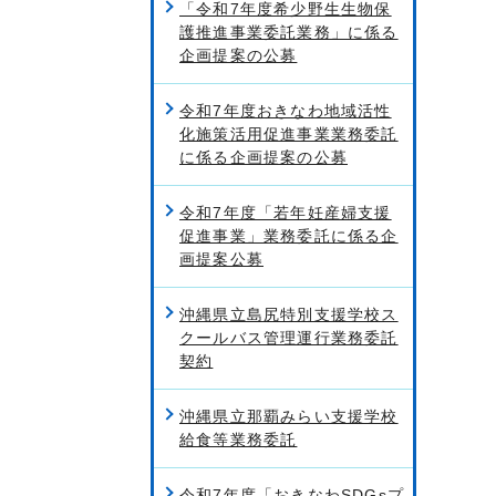
「令和7年度希少野生生物保
護推進事業委託業務」に係る
企画提案の公募
令和7年度おきなわ地域活性
化施策活用促進事業業務委託
に係る企画提案の公募
令和7年度「若年妊産婦支援
促進事業」業務委託に係る企
画提案公募
沖縄県立島尻特別支援学校ス
クールバス管理運行業務委託
契約
沖縄県立那覇みらい支援学校
給食等業務委託
令和7年度「おきなわSDGsプ