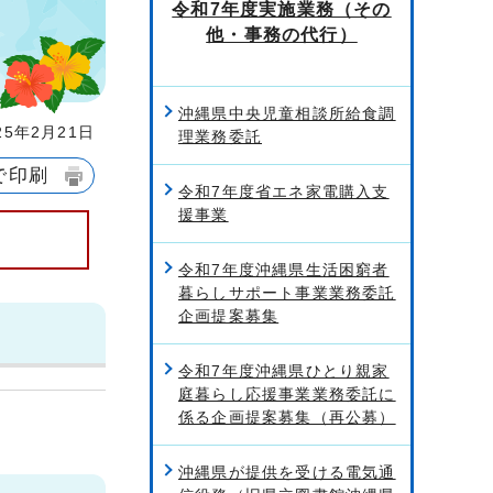
令和7年度実施業務（その
他・事務の代行）
沖縄県中央児童相談所給食調
5年2月21日
理業務委託
で印刷
令和7年度省エネ家電購入支
援事業
令和7年度沖縄県生活困窮者
暮らしサポート事業業務委託
企画提案募集
令和7年度沖縄県ひとり親家
庭暮らし応援事業業務委託に
係る企画提案募集（再公募）
沖縄県が提供を受ける電気通