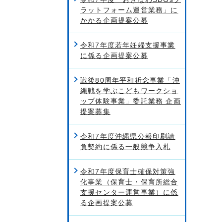
ラットフォーム運営業務」に
かかる企画提案公募
令和7年度若年妊婦支援事業
に係る企画提案公募
戦後80周年平和祈念事業「沖
縄戦を学ぶこどもワークショ
ップ体験事業」委託業務 企画
提案募集
令和7年度沖縄県公報印刷請
負契約に係る一般競争入札
令和7年度保育士確保対策強
化事業（保育士・保育所総合
支援センター運営事業）に係
る企画提案公募