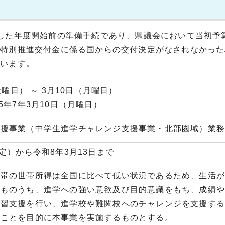
した年度開始前の準備手続であり、県議会において当初予
興特別推進交付金に係る国からの交付決定がなされなかった
願います。
金曜日） ～ 3月10日（月曜日）
5年7年3月10日（月曜日）
支援事業（中学生進学チャレンジ支援事業・北部圏域）業
定）から令和8年3月13日まで
帯の世帯所得は全国に比べて低い状況であるため、生活が
どものうち、進学への強い意欲及び目的意識をもち、成績
学習支援を行い、進学校や難関校へのチャレンジを支援す
ることを目的に本事業を実施するものとする。