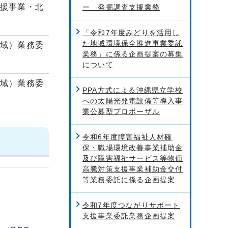
援事業・北
ー 発掘調査支援業務
「令和7年度みどりを活用し
た地域環境保全推進事業委託
域）業務委
業務」に係る企画提案の募集
について
域）業務委
PPA方式による沖縄県立学校
への太陽光発電設備等導入事
業公募型プロポーザル
令和6年度障害福祉人材確
保・職場環境改善事業補助金
及び障害福祉サービス等物価
高騰対策支援事業補助金交付
等業務委託に係る企画提案
令和7年度つながりサポート
支援事業委託業務企画提案