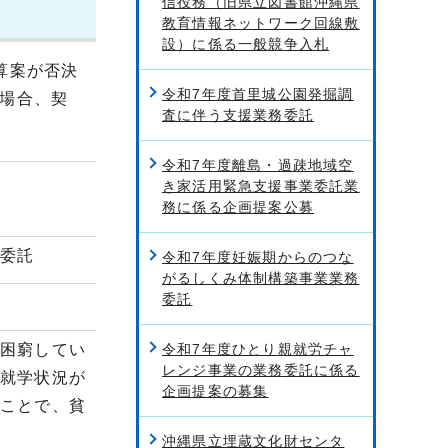
信役務（旧県立図書館沖縄県
教育情報ネットワーク回線敷
設）に係る一般競争入札
算案が否決
令和7年度首里城公園発掘調
場合、契
査に伴う支援業務委託
令和7年度離島・過疎地域空
き家活用緊急支援事業委託業
務に係る企画提案公募
務委託
令和7年度妊娠期からのつな
がるしくみ体制構築事業業務
委託
困窮してい
令和7年度ひとり親就労チャ
レンジ事業の業務委託に係る
や就学状況が
企画提案の募集
ることで、貧
沖縄県立埋蔵文化財センタ