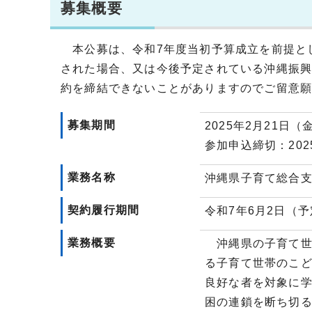
募集概要
本公募は、令和7年度当初予算成立を前提と
された場合、又は今後予定されている沖縄振
約を締結できないことがありますのでご留意
募集期間
2025年2月21日（
参加申込締切：202
業務名称
沖縄県子育て総合
契約履行期間
令和7年6月2日（予
業務概要
沖縄県の子育て世
る子育て世帯のこ
良好な者を対象に
困の連鎖を断ち切