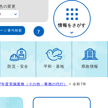
色の変更
e
情報をさがす
ページ番号検索
防災・安全
平和・基地
県政情報
7年度実施業務（その他・事務の代行）
> 令和7年