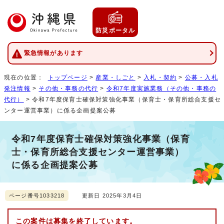
防災ポータル
緊急情報があります
現在の位置：
トップページ
>
産業・しごと
>
入札・契約
>
公募・入札
発注情報
>
その他・事務の代行
>
令和7年度実施業務（その他・事務の
代行）
> 令和7年度保育士確保対策強化事業（保育士・保育所総合支援セ
ンター運営事業）に係る企画提案公募
令和7年度保育士確保対策強化事業（保育
士・保育所総合支援センター運営事業）
に係る企画提案公募
ページ番号1033218
更新日 2025年3月4日
この案件は募集を終了しています。