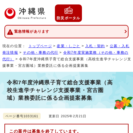
防災ポータル
緊急情報があります
現在の位置：
トップページ
>
産業・しごと
>
入札・契約
>
公募・入札
発注情報
>
その他・事務の代行
>
令和7年度実施業務（その他・事務の
代行）
> 令和7年度沖縄県子育て総合支援事業（高校生進学チャレンジ支
援事業・宮古圏域）業務委託に係る企画提案募集
令和7年度沖縄県子育て総合支援事業（高
校生進学チャレンジ支援事業・宮古圏
域）業務委託に係る企画提案募集
ページ番号1033161
更新日 2025年2月21日
この案件は募集を終了しています。