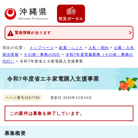
防災ポータル
緊急情報があります
現在の位置：
トップページ
>
産業・しごと
>
入札・契約
>
公募・入札
発注情報
>
その他・事務の代行
>
令和7年度実施業務（その他・事務の
代行）
> 令和7年度省エネ家電購入支援事業
令和7年度省エネ家電購入支援事業
ページ番号1037709
更新日 2025年12月24日
この案件は募集を終了しています。
募集概要