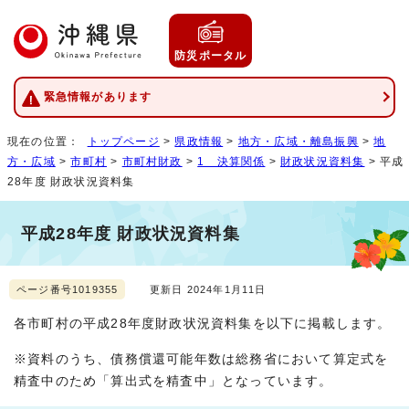
防災ポータル
緊急情報があります
現在の位置：
トップページ
>
県政情報
>
地方・広域・離島振興
>
地
方・広域
>
市町村
>
市町村財政
>
1 決算関係
>
財政状況資料集
> 平成
28年度 財政状況資料集
平成28年度 財政状況資料集
ページ番号1019355
更新日 2024年1月11日
各市町村の平成28年度財政状況資料集を以下に掲載します。
※資料のうち、債務償還可能年数は総務省において算定式を
精査中のため「算出式を精査中」となっています。