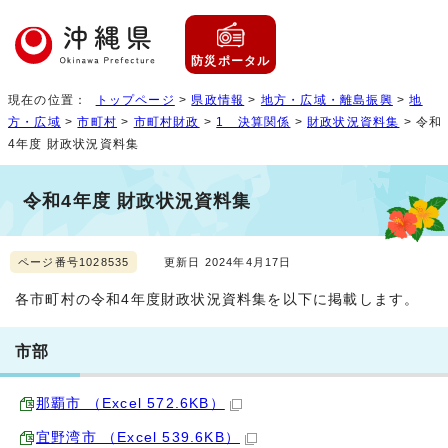
防災ポータル
現在の位置：
トップページ
>
県政情報
>
地方・広域・離島振興
>
地
方・広域
>
市町村
>
市町村財政
>
1 決算関係
>
財政状況資料集
> 令和
4年度 財政状況資料集
令和4年度 財政状況資料集
ページ番号1028535
更新日 2024年4月17日
各市町村の令和4年度財政状況資料集を以下に掲載します。
市部
那覇市 （Excel 572.6KB）
宜野湾市 （Excel 539.6KB）