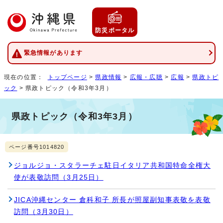
防災ポータル
緊急情報があります
現在の位置：
トップページ
>
県政情報
>
広報・広聴
>
広報
>
県政トピ
ック
> 県政トピック（令和3年3月）
県政トピック（令和3年3月）
ページ番号1014820
ジョルジョ・スタラーチェ駐日イタリア共和国特命全権大
使が表敬訪問（3月25日）
JICA沖縄センター 倉科和子 所長が照屋副知事表敬を表敬
訪問（3月30日）