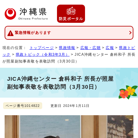
防災ポータル
緊急情報があります
現在の位置：
トップページ
>
県政情報
>
広報・広聴
>
広報
>
県政トピ
ック
>
県政トピック（令和3年3月）
> JICA沖縄センター 倉科和子 所長
が照屋副知事表敬を表敬訪問（3月30日）
JICA沖縄センター 倉科和子 所長が照屋
副知事表敬を表敬訪問（3月30日）
ページ番号1014822
更新日 2024年1月11日