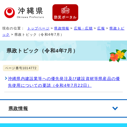
防災ポータル
現在の位置：
トップページ
>
県政情報
>
広報・広聴
>
広報
>
県政トピ
ック
> 県政トピック（令和4年7月）
県政トピック（令和4年7月）
ページ番号1014772
沖縄県内建設業等への優先発注及び建設資材等県産品の優
先使用についての要請（令和4年7月22日）
県政情報