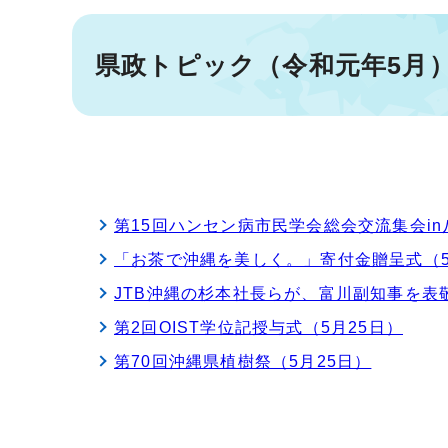
県政トピック（令和元年5月
第15回ハンセン病市民学会総会交流集会in
「お茶で沖縄を美しく。」寄付金贈呈式（5
JTB沖縄の杉本社長らが、富川副知事を表敬
第2回OIST学位記授与式（5月25日）
第70回沖縄県植樹祭（5月25日）