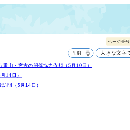
）
ページ番号1
大きな文字
印刷
八重山・宮古の開催協力依頼（5月10日）
月14日）
訪問（5月14日）