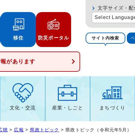
文字サイズ・配
Select Languag
移住
防災ポータル
サイト内検索
情報があります
文化・交流
産業・しごと
まちづくり
広聴
>
広報
>
県政トピック
> 県政トピック（令和元年5月）