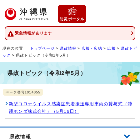
防災ポータル
緊急情報があります
現在の位置：
トップページ
>
県政情報
>
広報・広聴
>
広報
>
県政トピ
ック
> 県政トピック（令和2年5月）
県政トピック（令和2年5月）
ページ番号1014855
新型コロナウイルス感染症患者搬送専用車両の貸与式（沖
縄ホンダ株式会社）（5月19日）
県政情報