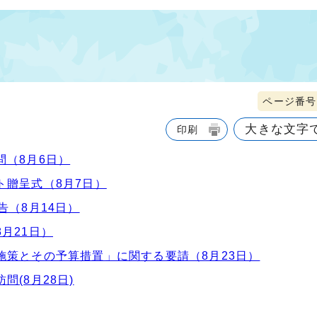
）
ページ番号1
大きな文字
印刷
（8月6日）
ト贈呈式（8月7日）
告（8月14日）
月21日）
施策とその予算措置」に関する要請（8月23日）
(8月28日)