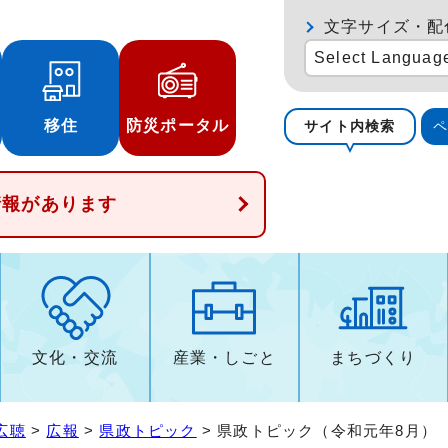
文字サイズ・配
Select Languag
移住
防災ポータル
サイト内検索
情報があります
文化・交流
産業・しごと
まちづくり
広聴
>
広報
>
県政トピック
> 県政トピック（令和元年8月）