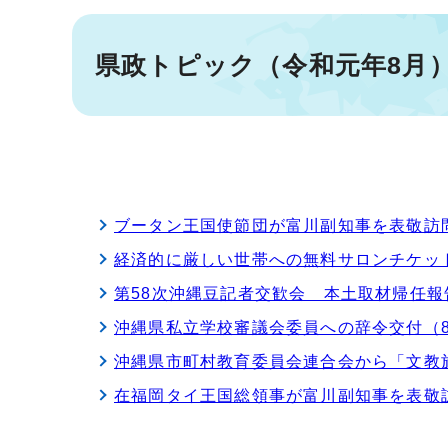
県政トピック（令和元年8月
ブータン王国使節団が富川副知事を表敬訪問
経済的に厳しい世帯への無料サロンチケッ
第58次沖縄豆記者交歓会 本土取材帰任報
沖縄県私立学校審議会委員への辞令交付（8
沖縄県市町村教育委員会連合会から「文教
在福岡タイ王国総領事が富川副知事を表敬訪問