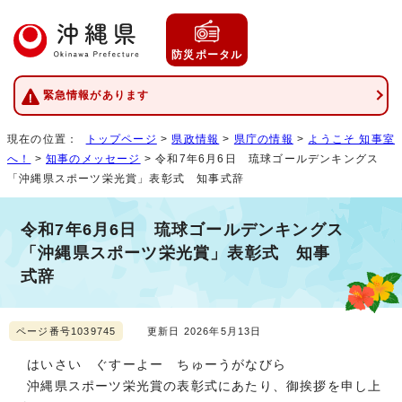
防災ポータル
緊急情報があります
現在の位置：
トップページ
>
県政情報
>
県庁の情報
>
ようこそ 知事室
へ！
>
知事のメッセージ
> 令和7年6月6日 琉球ゴールデンキングス
「沖縄県スポーツ栄光賞」表彰式 知事式辞
令和7年6月6日 琉球ゴールデンキングス
「沖縄県スポーツ栄光賞」表彰式 知事
式辞
ページ番号1039745
更新日 2026年5月13日
はいさい ぐすーよー ちゅーうがなびら
沖縄県スポーツ栄光賞の表彰式にあたり、御挨拶を申し上