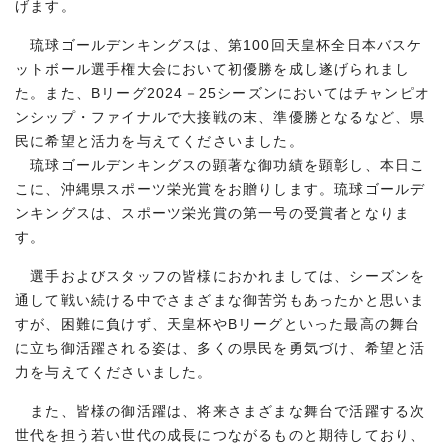
げます。
琉球ゴールデンキングスは、第100回天皇杯全日本バスケ
ットボール選手権大会において初優勝を成し遂げられまし
た。また、Bリーグ2024－25シーズンにおいてはチャンピオ
ンシップ・ファイナルで大接戦の末、準優勝となるなど、県
民に希望と活力を与えてくださいました。
琉球ゴールデンキングスの顕著な御功績を顕彰し、本日こ
こに、沖縄県スポーツ栄光賞をお贈りします。琉球ゴールデ
ンキングスは、スポーツ栄光賞の第一号の受賞者となりま
す。
選手およびスタッフの皆様におかれましては、シーズンを
通して戦い続ける中でさまざまな御苦労もあったかと思いま
すが、困難に負けず、天皇杯やBリーグといった最高の舞台
に立ち御活躍される姿は、多くの県民を勇気づけ、希望と活
力を与えてくださいました。
また、皆様の御活躍は、将来さまざまな舞台で活躍する次
世代を担う若い世代の成長につながるものと期待しており、