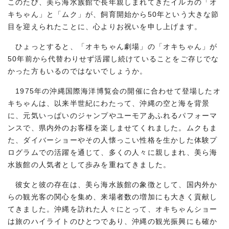
このたび、美ら海水族館で長年親しまれてきたイルカの「オ
キちゃん」と「ムク」が、飼育開始から50年という大きな節
目を迎えられたことに、心よりお祝いを申し上げます。
ひょっとすると、「オキちゃん劇場」の「オキちゃん」が
50年前から代替わりせず活躍し続けていることをご存じでな
かった方もいるのではないでしょうか。
1975年の沖縄国際海洋博覧会の開催に合わせて登場したオ
キちゃんは、以来半世紀にわたって、沖縄の空と海を背景
に、元気いっぱいのジャンプやユーモアあふれるパフォーマ
ンスで、県内外のお客様を楽しませてくれました。ムクもま
た、ダイバーショーやその人懐っこい性格を生かした体験プ
ログラムでの活躍を通じて、多くの人々に親しまれ、美ら海
水族館の人気者として歩みを重ねてきました。
彼女と彼の存在は、美ら海水族館の象徴として、国内外か
らの観光客の関心を集め、来場者数の増加にも大きく貢献し
てきました。沖縄を訪れた人々にとって、オキちゃんショー
は旅のハイライトのひとつであり、沖縄の観光振興にも確か