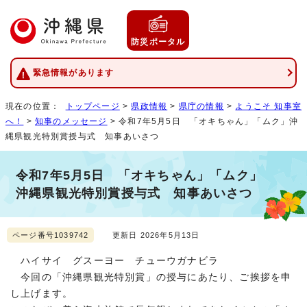
防災ポータル
緊急情報があります
現在の位置：
トップページ
>
県政情報
>
県庁の情報
>
ようこそ 知事室
へ！
>
知事のメッセージ
> 令和7年5月5日 「オキちゃん」「ムク」沖
縄県観光特別賞授与式 知事あいさつ
令和7年5月5日 「オキちゃん」「ムク」
沖縄県観光特別賞授与式 知事あいさつ
ページ番号1039742
更新日 2026年5月13日
ハイサイ グスーヨー チューウガナビラ
今回の「沖縄県観光特別賞」の授与にあたり、ご挨拶を申
し上げます。