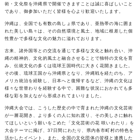
術・文化祭を沖縄県で開催できますことは誠に喜ばしいこと
であり、御参加いただく皆様を心より歓迎いたします。
沖縄は、全国でも有数の島しょ県であり、亜熱帯の海に囲ま
れた美しい島々は、その自然環境と風土、地域に根差した個
性豊かで多様な文化の魅力に溢れております。
古来、諸外国等との交流を通じて多様な文化と触れ合い、沖
縄の精神的、文化的風土と融合させることで独特の文化を育
み、伝統文化の多くは琉球王国時代に大きく花開きました。
その後、琉球王国から沖縄県となり、沖縄戦を経たのち、ア
メリカ統治を経験し、日本へと復帰するなど、沖縄の文化は
様々な世替わりを経験する中で、困難な状況におかれても多
様な彩を加えながら形成されてまいりました。
沖縄大会では、こうした歴史の中で育まれた沖縄の文化芸術
が一層花開き、より多くの人に知れ渡り、その美しさに触れ
てほしいという願いをこめた「文化芸術の花 咲いわたり」を
大会テーマに掲げ、37日間にわたり、県内各市町村の特色を
活かしたイベント、また、全国の文化団体の皆様と連携した