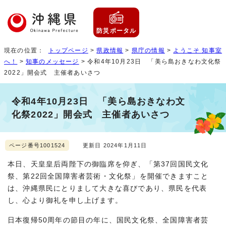
防災ポータル
現在の位置：
トップページ
>
県政情報
>
県庁の情報
>
ようこそ 知事室
へ！
>
知事のメッセージ
> 令和4年10月23日 「美ら島おきなわ文化祭
2022」開会式 主催者あいさつ
令和4年10月23日 「美ら島おきなわ文
化祭2022」開会式 主催者あいさつ
ページ番号1001524
更新日 2024年1月11日
本日、天皇皇后両陛下の御臨席を仰ぎ、「第37回国民文化
祭、第22回全国障害者芸術・文化祭」を開催できますこと
は、沖縄県民にとりまして大きな喜びであり、県民を代表
し、心より御礼を申し上げます。
日本復帰50周年の節目の年に、国民文化祭、全国障害者芸