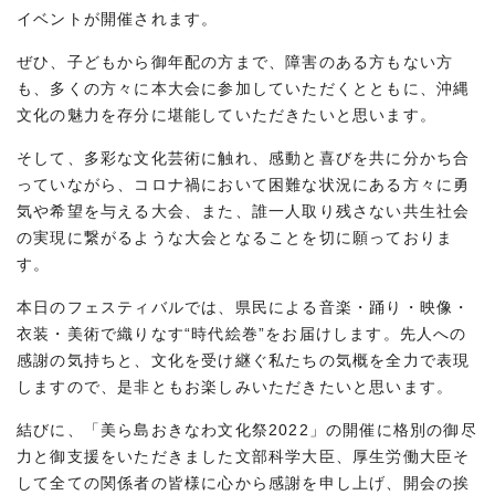
イベントが開催されます。
ぜひ、子どもから御年配の方まで、障害のある方もない方
も、多くの方々に本大会に参加していただくとともに、沖縄
文化の魅力を存分に堪能していただきたいと思います。
そして、多彩な文化芸術に触れ、感動と喜びを共に分かち合
っていながら、コロナ禍において困難な状況にある方々に勇
気や希望を与える大会、また、誰一人取り残さない共生社会
の実現に繋がるような大会となることを切に願っておりま
す。
本日のフェスティバルでは、県民による音楽・踊り・映像・
衣装・美術で織りなす“時代絵巻”をお届けします。先人への
感謝の気持ちと、文化を受け継ぐ私たちの気概を全力で表現
しますので、是非ともお楽しみいただきたいと思います。
結びに、「美ら島おきなわ文化祭2022」の開催に格別の御尽
力と御支援をいただきました文部科学大臣、厚生労働大臣そ
して全ての関係者の皆様に心から感謝を申し上げ、開会の挨