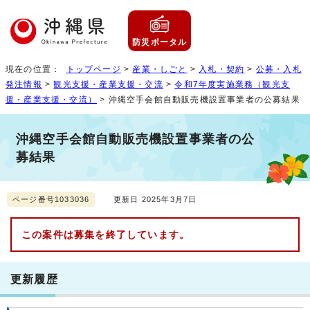
防災ポータル
現在の位置：
トップページ
>
産業・しごと
>
入札・契約
>
公募・入札
発注情報
>
観光支援・産業支援・交流
>
令和7年度実施業務（観光支
援・産業支援・交流）
> 沖縄空手会館自動販売機設置事業者の公募結果
沖縄空手会館自動販売機設置事業者の公
募結果
ページ番号1033036
更新日 2025年3月7日
この案件は募集を終了しています。
更新履歴