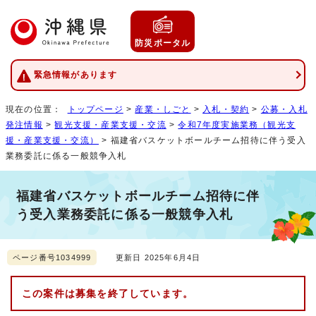
防災ポータル
緊急情報があります
現在の位置：
トップページ
>
産業・しごと
>
入札・契約
>
公募・入札
発注情報
>
観光支援・産業支援・交流
>
令和7年度実施業務（観光支
援・産業支援・交流）
> 福建省バスケットボールチーム招待に伴う受入
業務委託に係る一般競争入札
福建省バスケットボールチーム招待に伴
う受入業務委託に係る一般競争入札
ページ番号1034999
更新日 2025年6月4日
この案件は募集を終了しています。