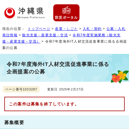
防災ポータル
現在の位置：
トップページ
>
産業・しごと
>
入札・契約
>
公募・入札
発注情報
>
観光支援・産業支援・交流
>
令和7年度実施業務（観光支
援・産業支援・交流）
> 令和7年度海外IT人材交流促進事業に係る企画提
案の公募
令和7年度海外IT人材交流促進事業に係る
企画提案の公募
ページ番号1033287
更新日 2025年2月27日
この案件は募集を終了しています。
募集概要