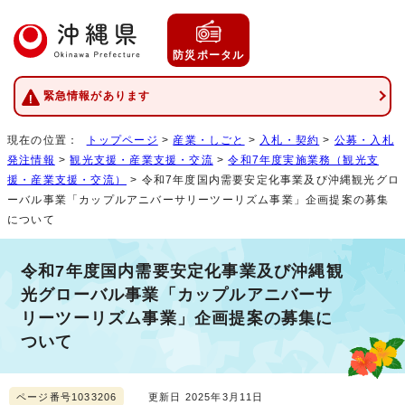
防災ポータル
緊急情報があります
現在の位置：
トップページ
>
産業・しごと
>
入札・契約
>
公募・入札
発注情報
>
観光支援・産業支援・交流
>
令和7年度実施業務（観光支
援・産業支援・交流）
> 令和7年度国内需要安定化事業及び沖縄観光グロ
ーバル事業「カップルアニバーサリーツーリズム事業」企画提案の募集
について
令和7年度国内需要安定化事業及び沖縄観
光グローバル事業「カップルアニバーサ
リーツーリズム事業」企画提案の募集に
ついて
ページ番号1033206
更新日 2025年3月11日