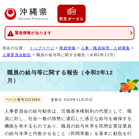
防災ポータル
緊急情報があります
現在の位置：
トップページ
>
県政情報
>
人事・職員採用・人材募集
>
人事委員会勧告
> 職員の給与等に関する報告（令和2年12月）
職員の給与等に関する報告（令和2年12
月）
ページ番号1031854
更新日 2024年11月25日
人事委員会の給与勧告は、労働基本権制約の代償として、職
員に対し、社会一般の情勢に適応した適正な給与を確保する
機能を有するものであり、職員の給与水準を民間企業従業員
の給与水準と均衡させること（民間準拠）を基本に勧告を行