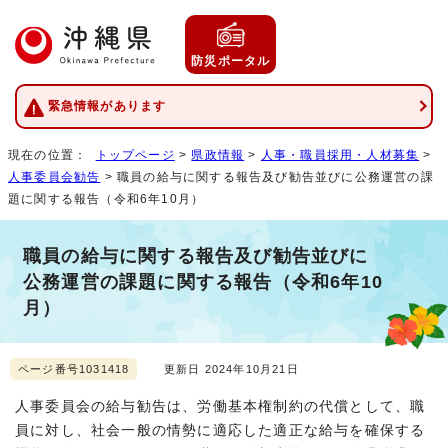
防災ポータル
緊急情報があります
現在の位置：
トップページ
>
県政情報
>
人事・職員採用・人材募集
>
人事委員会勧告
> 職員の給与に関する報告及び勧告並びに公務運営の課
題に関する報告（令和6年10月）
職員の給与に関する報告及び勧告並びに
公務運営の課題に関する報告（令和6年10
月）
ページ番号1031418
更新日 2024年10月21日
人事委員会の給与勧告は、労働基本権制約の代償として、職
員に対し、社会一般の情勢に適応した適正な給与を確保する