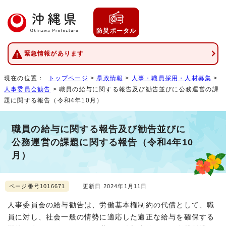
防災ポータル
緊急情報があります
現在の位置：
トップページ
>
県政情報
>
人事・職員採用・人材募集
>
人事委員会勧告
> 職員の給与に関する報告及び勧告並びに公務運営の課
題に関する報告（令和4年10月）
職員の給与に関する報告及び勧告並びに
公務運営の課題に関する報告（令和4年10
月）
ページ番号1016671
更新日 2024年1月11日
人事委員会の給与勧告は、労働基本権制約の代償として、職
員に対し、社会一般の情勢に適応した適正な給与を確保する