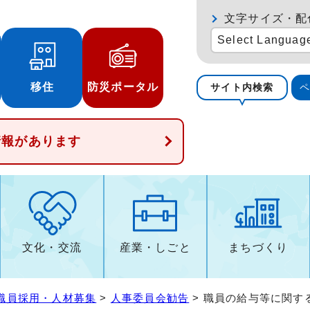
文字サイズ・配
Select Languag
移住
防災ポータル
サイト内検索
情報があります
文化・交流
産業・しごと
まちづくり
職員採用・人材募集
>
人事委員会勧告
> 職員の給与等に関す