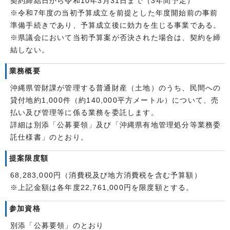
契約締結日から令和10年3月31日まで（3年間予定）
※令和7年度の当初予算成立を前提とした年度開始前の事前
準備手続きであり、予算成立後に効力を生じる事業である。
※県議会において当初予算案が否決された場合は、契約を締
結しない。
業務概要
沖縄県管財課が管理する普通財産（土地）のうち、民間への
貸付地約1,000件（約140,000平方メートル）について、売
払い及び管理等に係る業務を委託します。
詳細は別添「公募要領」及び「沖縄県有地管理処分等業務委
託仕様書」のとおり。
提案限度額
68,283,000円（消費税及び地方消費税を含む予算額）
※上記金額は各年度22,761,000円を限度額とする。
参加資格
別添「公募要領」のとおり