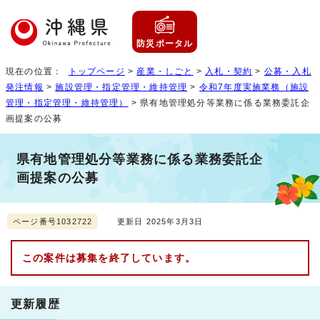
防災ポータル
現在の位置：
トップページ
>
産業・しごと
>
入札・契約
>
公募・入札
発注情報
>
施設管理・指定管理・維持管理
>
令和7年度実施業務（施設
管理・指定管理・維持管理）
> 県有地管理処分等業務に係る業務委託企
画提案の公募
県有地管理処分等業務に係る業務委託企
画提案の公募
ページ番号1032722
更新日 2025年3月3日
この案件は募集を終了しています。
更新履歴