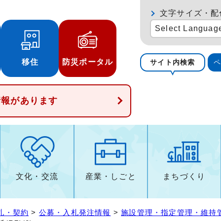
文字サイズ・配
Select Languag
移住
防災ポータル
サイト内検索
情報があります
文化・交流
産業・しごと
まちづくり
札・契約
>
公募・入札発注情報
>
施設管理・指定管理・維持