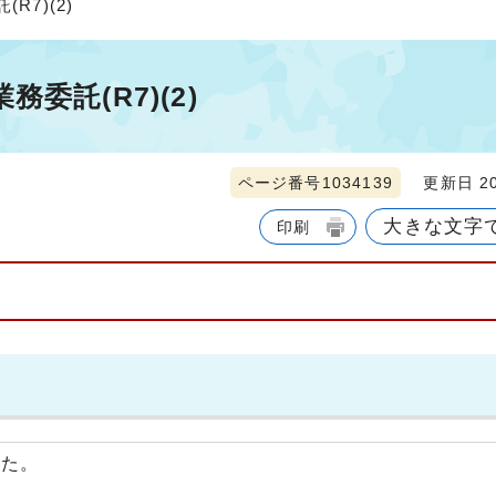
7)(2)
委託(R7)(2)
ページ番号1034139
更新日 20
大きな文字
印刷
した。