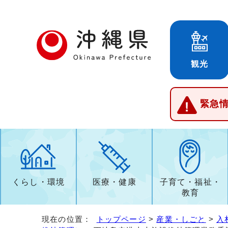
観光
緊急
くらし・環境
医療・健康
子育て・福祉・
教育
現在の位置：
トップページ
>
産業・しごと
>
入