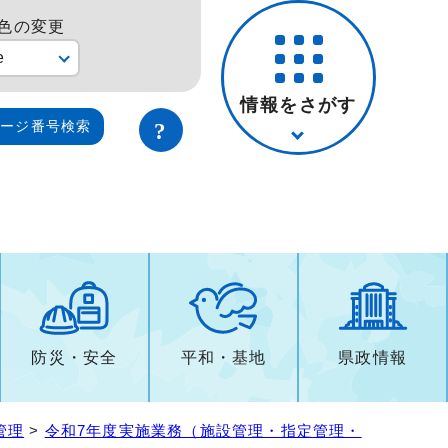
色の変更
e
情報をさがす
ページ番号検索
防災・安全
平和・基地
県政情報
管理
>
令和7年度実施業務（施設管理・指定管理・