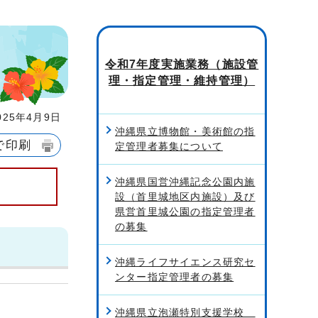
令和7年度実施業務（施設管
理・指定管理・維持管理）
25年4月9日
沖縄県立博物館・美術館の指
で印刷
定管理者募集について
沖縄県国営沖縄記念公園内施
設（首里城地区内施設）及び
県営首里城公園の指定管理者
の募集
沖縄ライフサイエンス研究セ
ンター指定管理者の募集
沖縄県立泡瀬特別支援学校