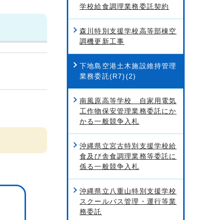
学校給食調理業務委託契約
森川特別支援学校高等部棟空
調機更新工事
下地島空港土木施設維持管理
業務委託(R7)(2)
南風原高等学校 自家用電気
工作物保安管理業務委託にか
かる一般競争入札
沖縄県立宮古特別支援学校給
食及び舎食調理業務等委託に
係る一般競争入札
沖縄県立八重山特別支援学校
スクールバス管理・運行等業
務委託