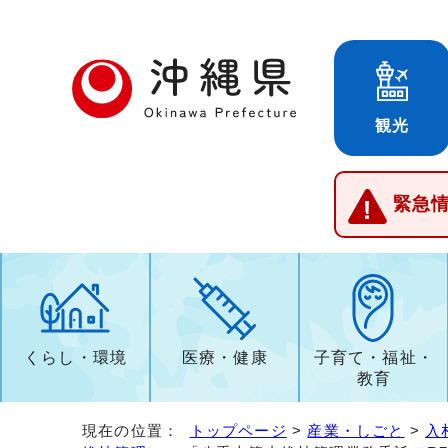
観光
緊急
くらし・環境
医療・健康
子育て・福祉・
教育
現在の位置：
トップページ
>
産業・しごと
>
入