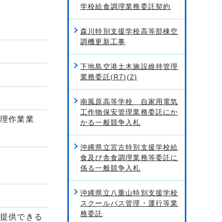
学校給食調理業務委託契約
森川特別支援学校高等部棟空
調機更新工事
下地島空港土木施設維持管理
業務委託(R7)(2)
南風原高等学校 自家用電気
工作物保安管理業務委託にか
管理作業業
かる一般競争入札
沖縄県立宮古特別支援学校給
食及び舎食調理業務等委託に
係る一般競争入札
沖縄県立八重山特別支援学校
スクールバス管理・運行等業
務委託
提供できる