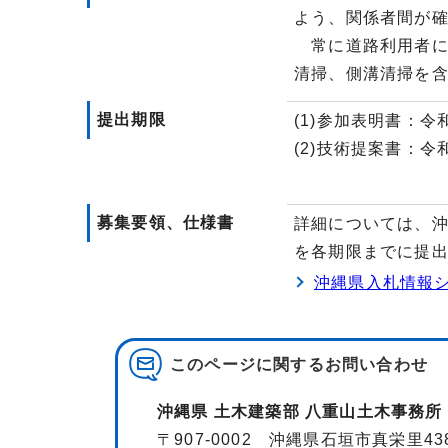
よう、関係者間が
常に道路利用者に
清掃、側溝清掃を
提出期限
(1)参加表明書：令
(2)技術提案書：令
募集要領、仕様書
詳細については、
を各期限までに提
沖縄県入札情報シ
このページに関する
お問い合わせ
沖縄県 土木建築部 八重山土木事務所
〒907-0002 沖縄県石垣市真栄里43