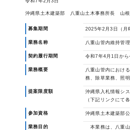
令和7年2月3日
沖縄県土木建築部 八重山土木事務所長 山
募集期間
2025年2月3日（月
業務名称
八重山管内維持管理
契約履行期間
令和7年4月1日から
業務概要
八重山管内におけ
務、除草業務、照
提案限度額
沖縄県入札情報シ
（下記リンクにて
参加資格
沖縄県土木建築部公
業務目的
本業務は、八重山