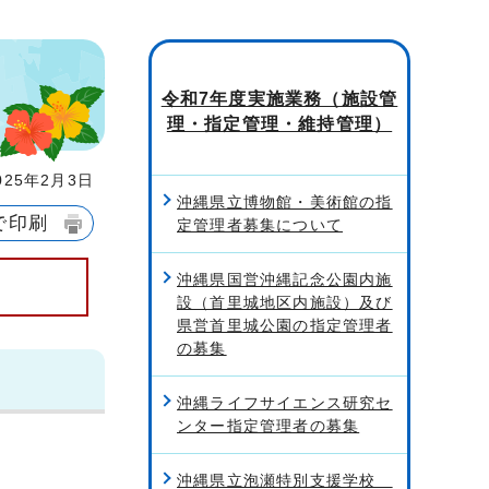
令和7年度実施業務（施設管
理・指定管理・維持管理）
25年2月3日
沖縄県立博物館・美術館の指
で印刷
定管理者募集について
沖縄県国営沖縄記念公園内施
設（首里城地区内施設）及び
県営首里城公園の指定管理者
の募集
沖縄ライフサイエンス研究セ
ンター指定管理者の募集
沖縄県立泡瀬特別支援学校