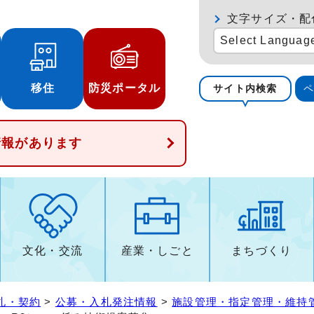
文字サイズ・配
Select Languag
移住
防災ポータル
サイト内検索
情報があります
文化・交流
産業・しごと
まちづくり
札・契約
>
公募・入札発注情報
>
施設管理・指定管理・維持