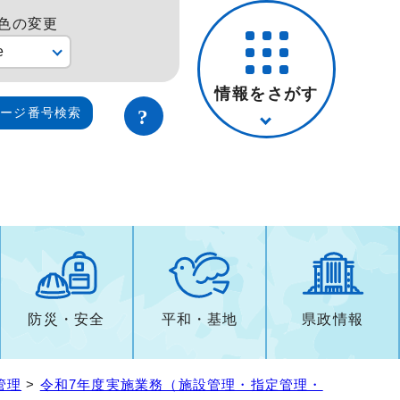
色の変更
e
情報をさがす
ページ番号検索
防災・安全
平和・基地
県政情報
管理
>
令和7年度実施業務（施設管理・指定管理・