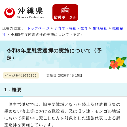
防災ポータル
現在の位置：
トップページ
>
子育て・福祉・教育
>
生活福祉
>
戦後福
祉
> 令和8年度慰霊巡拝の実施について〈予定〉
令和8年度慰霊巡拝の実施について〈予
定〉
ページ番号1038285
更新日 2026年4月15日
1．概要
厚生労働省では、旧主要戦域となった陸上及び遺骨収集の
望めない海上等における戦没者、又は旧ソ連・モンゴル地域
において抑留中に死亡した方を対象とした遺族代表による慰
霊巡拝を実施しています。