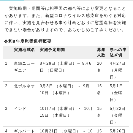
実施時期・期間等は相手国の都合等により変更となること
があります。また、新型コロナウイルス感染症をめぐる対応
に伴い、実施を見合わせる事や計画どおりに慰霊巡拝を実施
できない場合がありますので、あらかじめご了承ください。
令和8年度慰霊巡拝概要
実施地域名
実施予定期間
募集
県への申
人数
込〆切
1
東部ニュー
8月29日（土曜日）～ 9月6
20
4月27日
ギニア
日 （日曜日）
名
（月曜
日）
2
北ボルネオ
9月3日 （木曜日） ～ 9月
15
5月1日
10日 （木曜日）
名
（金曜
日）
3
インド
10月7日（水曜日） ～ 10月
15
5月22日
15日 （木曜日）
名
（金曜
日）
4
ギルバート
10月21日 （水曜日） ～ 10
15
5月26日