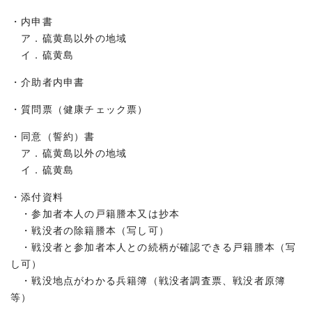
・内申書
ア．硫黄島以外の地域
イ．硫黄島
・介助者内申書
・質問票（健康チェック票）
・同意（誓約）書
ア．硫黄島以外の地域
イ．硫黄島
・添付資料
・参加者本人の戸籍謄本又は抄本
・戦没者の除籍謄本（写し可）
・戦没者と参加者本人との続柄が確認できる戸籍謄本（写
し可）
・戦没地点がわかる兵籍簿（戦没者調査票、戦没者原簿
等）