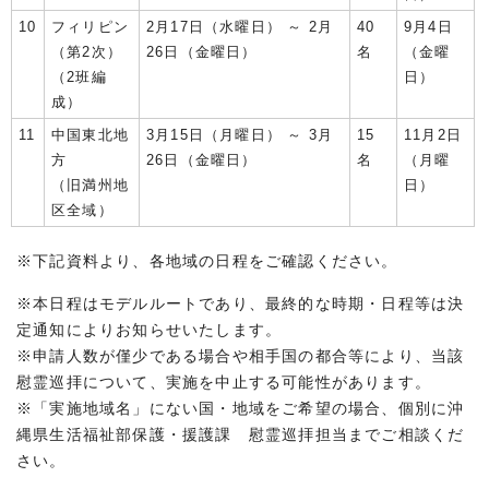
10
フィリピン
2月17日（水曜日） ～ 2月
40
9月4日
（第2次）
26日（金曜日）
名
（金曜
（2班編
日）
成）
11
中国東北地
3月15日（月曜日） ～ 3月
15
11月2日
方
26日（金曜日）
名
（月曜
（旧満州地
日）
区全域）
※下記資料より、各地域の日程をご確認ください。
※本日程はモデルルートであり、最終的な時期・日程等は決
定通知によりお知らせいたします。
※申請人数が僅少である場合や相手国の都合等により、当該
慰霊巡拝について、実施を中止する可能性があります。
※「実施地域名」にない国・地域をご希望の場合、個別に沖
縄県生活福祉部保護・援護課 慰霊巡拝担当までご相談くだ
さい。