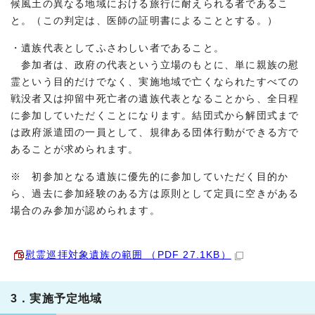
候風土の異なる地域における旅行に耐えられる者であるこ
と。（この判定は、医師の証明書によることとする。）
・遺族代表としてふさわしい者であること。
参加者は、政府の代表という立場のもとに、単に親族の慰
霊という目的だけでなく、実施地域で亡くなられたすべての
戦没者又は抑留中死亡者の遺族代表となることから、全日程
に参加していただくことになります。結団式から解団式まで
は政府派遣団の一員として、規律ある団体行動ができる方で
あることが求められます。
※ 初参加となる遺族に優先的に参加していただく目的か
ら、過去に参加経験のある方は原則として定員に空きがある
場合のみ参加が認められます。
慰霊巡拝対象遺族の範囲 （PDF 27.1KB）
3．実施予定地域