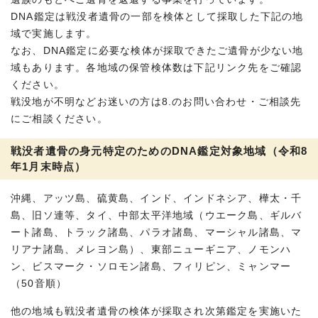
DNA鑑定は戦没者遺骨の一部を検体として採取した下記の地
域で実施します。
なお、DNA鑑定に必要な検体が採取できたご遺骨が少ない地
域もあります。各地域の保管検体数は下記リンク先をご確認
ください。
戦没地が不明などお迷いの方は8.のお問い合わせ・ご相談先
にご相談ください。
戦没者遺骨の身元特定のためのDNA鑑定対象地域（令和8
年1月末時点）
沖縄、アッツ島、硫黄島、インド、インドネシア、樺太・千
島、旧ソ連等、タイ、中部太平洋地域（ウエーク島、ギルバ
ート諸島、トラック諸島、パラオ諸島、マーシャル諸島、マ
リアナ諸島、メレヨン島）、東部ニューギニア、ノモンハ
ン、ビスマーク・ソロモン諸島、フィリピン、ミャンマー
（50音順）
他の地域も戦没者遺骨の検体が採取され次第鑑定を実施いた