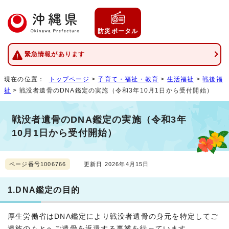
防災ポータル
緊急情報があります
現在の位置：
トップページ
>
子育て・福祉・教育
>
生活福祉
>
戦後福
祉
> 戦没者遺骨のDNA鑑定の実施（令和3年10月1日から受付開始）
戦没者遺骨のDNA鑑定の実施（令和3年
10月1日から受付開始）
ページ番号1006766
更新日 2026年4月15日
1.DNA鑑定の目的
厚生労働省はDNA鑑定により戦没者遺骨の身元を特定してご
遺族のもとへご遺骨を返還する事業を行っています。