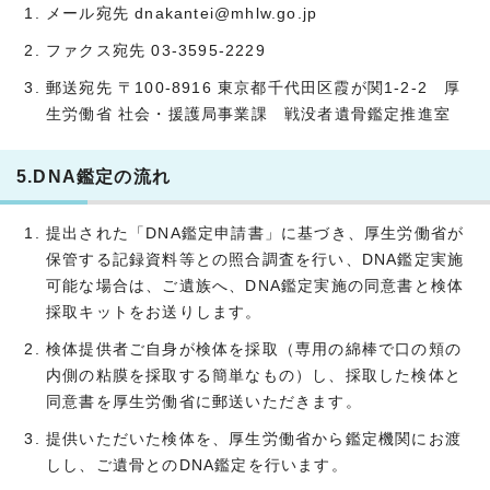
メール宛先 dnakantei@mhlw.go.jp
ファクス宛先 03-3595-2229
郵送宛先 〒100-8916 東京都千代田区霞が関1-2-2 厚
生労働省 社会・援護局事業課 戦没者遺骨鑑定推進室
5.DNA鑑定の流れ
提出された「DNA鑑定申請書」に基づき、厚生労働省が
保管する記録資料等との照合調査を行い、DNA鑑定実施
可能な場合は、ご遺族へ、DNA鑑定実施の同意書と検体
採取キットをお送りします。
検体提供者ご自身が検体を採取（専用の綿棒で口の頬の
内側の粘膜を採取する簡単なもの）し、採取した検体と
同意書を厚生労働省に郵送いただきます。
提供いただいた検体を、厚生労働省から鑑定機関にお渡
しし、ご遺骨とのDNA鑑定を行います。