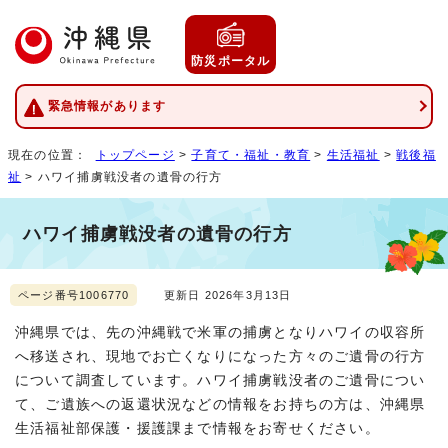
防災ポータル
緊急情報があります
現在の位置：
トップページ
>
子育て・福祉・教育
>
生活福祉
>
戦後福
祉
> ハワイ捕虜戦没者の遺骨の行方
ハワイ捕虜戦没者の遺骨の行方
ページ番号1006770
更新日 2026年3月13日
沖縄県では、先の沖縄戦で米軍の捕虜となりハワイの収容所
へ移送され、現地でお亡くなりになった方々のご遺骨の行方
について調査しています。ハワイ捕虜戦没者のご遺骨につい
て、ご遺族への返還状況などの情報をお持ちの方は、沖縄県
生活福祉部保護・援護課まで情報をお寄せください。