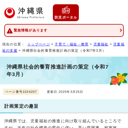
防災ポータル
緊急情報があります
現在の位置：
トップページ
>
子育て・福祉・教育
>
児童福祉
>
児童福
祉の支援
> 沖縄県社会的養育推進計画の策定（令和7年3月）
沖縄県社会的養育推進計画の策定（令和7
年3月）
ページ番号1034207
更新日 2025年3月25日
計画策定の趣旨
沖縄県では、児童福祉の推進に向け取り組んでいるところで
すが、近年の社会構造の変化に伴い、高い貧困率、核家族