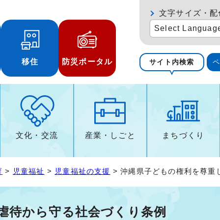
文字サイズ・配
Select Languag
移住
防災ポータル
サイト内検索
文化・交流
産業・しごと
まちづくり
育
>
児童福祉
>
児童福祉の支援
> 沖縄県子どもの権利を尊重
虐待から守る社会づくり条例