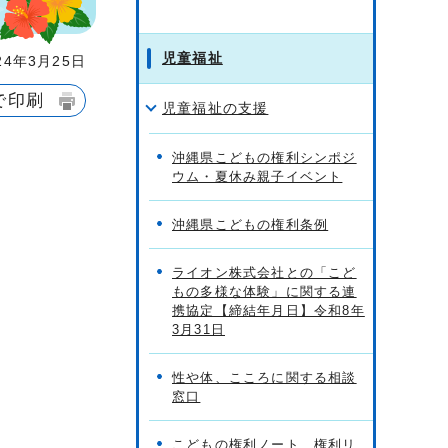
児童福祉
4年3月25日
で印刷
児童福祉の支援
沖縄県こどもの権利シンポジ
ウム・夏休み親子イベント
沖縄県こどもの権利条例
ライオン株式会社との「こど
もの多様な体験」に関する連
携協定【締結年月日】令和8年
3月31日
性や体、こころに関する相談
窓口
こどもの権利ノート、権利リ