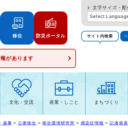
文字サイズ・配
Select Languag
移住
防災ポータル
サイト内検索
情報があります
文化・交流
産業・しごと
まちづくり
・薬事
>
公衆衛生
>
衛生環境研究所
>
感染症情報
>
記者発