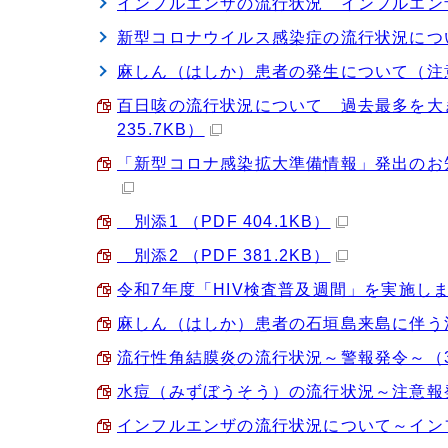
インフルエンザの流行状況 インフルエンザ
新型コロナウイルス感染症の流行状況につ
麻しん（はしか）患者の発生について（注
百日咳の流行状況について 過去最多を大き
235.7KB）
「新型コロナ感染拡大準備情報」発出のお知らせ
別添1 （PDF 404.1KB）
別添2 （PDF 381.2KB）
令和7年度「HIV検査普及週間」を実施します（5
麻しん（はしか）患者の石垣島来島に伴う注意喚
流行性角結膜炎の流行状況～警報発令～（3月14
水痘（みずぼうそう）の流行状況～注意報発令～
インフルエンザの流行状況について～インフルエ