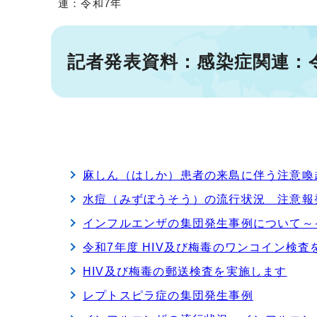
連：令和7年
記者発表資料：感染症関連：
麻しん（はしか）患者の来島に伴う注意喚起
水痘（みずぼうそう）の流行状況 注意報発
インフルエンザの集団発生事例について～
令和7年度 HIV及び梅毒のワンコイン検査
HIV及び梅毒の郵送検査を実施します
レプトスピラ症の集団発生事例