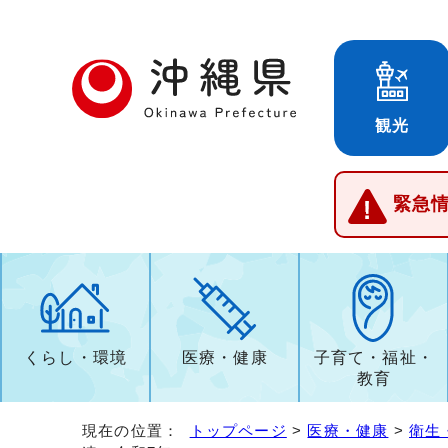
観光
緊急
くらし・環境
医療・健康
子育て・福祉・
教育
現在の位置：
トップページ
>
医療・健康
>
衛生