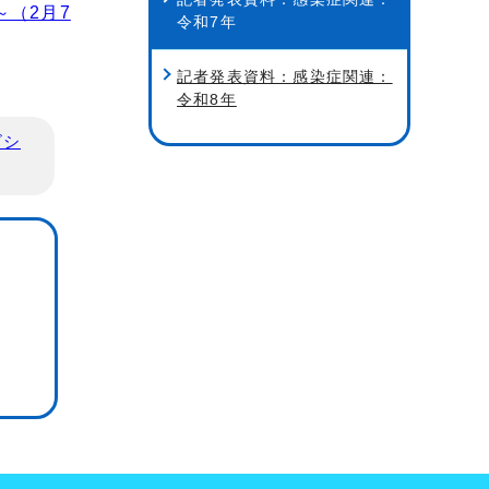
～（2月7
令和7年
記者発表資料：感染症関連：
令和8年
ビシ