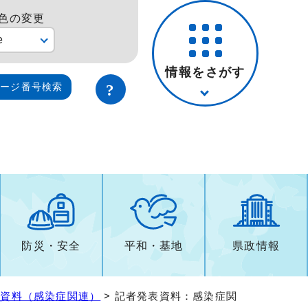
色の変更
e
情報をさがす
ページ番号検索
防災・安全
平和・基地
県政情報
表資料（感染症関連）
> 記者発表資料：感染症関