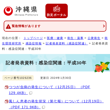
防災ポータル
緊急情報があります
現在の位置：
トップページ
>
医療・健康
>
衛生・薬事
>
公衆衛生
>
衛
生環境研究所
>
感染症情報
>
記者発表資料（感染症関連）
> 記者発表資
料：感染症関連：平成30年
記者発表資料：感染症関連：平成30年
ページ番号1026236
更新日 2024年1月30日
つつが虫病の発生について（12月25日） （PDF
129.4KB）
風しん患者の発生状況（第七報）について（12月19日）
（PDF 171.9KB）