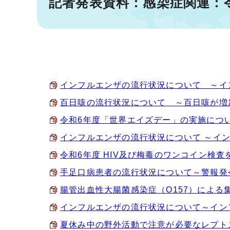
記者発表資料：感染症関連：
インフルエンザの流行状況について ～インフル
百日咳の流行状況について ～百日咳が増加傾向
令和6年度「世界エイズデー」の実施について(1
インフルエンザの流行状況について ～インフルエ
令和6年度 HIV及び梅毒のワンコイン検査を実施
手足口病患者の流行状況について～警報発令～(1
腸管出血性大腸菌感染症（O157）による集団発生
インフルエンザの流行状況について～インフルエ
夏休み中の野外活動で注意が必要なレプトスピラ