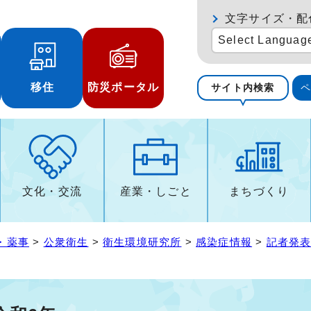
文字サイズ・配
Select Languag
移住
防災ポータル
サイト内検索
文化・交流
産業・しごと
まちづくり
・薬事
>
公衆衛生
>
衛生環境研究所
>
感染症情報
>
記者発