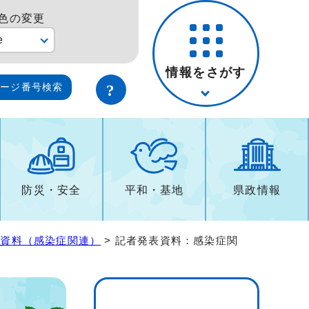
色の変更
e
情報をさがす
ページ番号検索
防災・安全
平和・基地
県政情報
表資料（感染症関連）
> 記者発表資料：感染症関