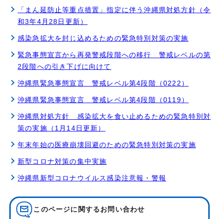
「まん延防止等重点措置」指定に伴う沖縄県対処方針（令
和3年4月28日更新）
感染急拡大を封じ込めるための緊急特別対策の実施
緊急事態宣言から再発警戒段階への移行 警戒レベルの第
2段階への引き下げに向けて
沖縄県緊急事態宣言 警戒レベル第4段階（0222）
沖縄県緊急事態宣言 警戒レベル第4段階（0119）
沖縄県対処方針 感染拡大を食い止めるための緊急特別対
策の実施（1月14日更新）
年末年始の医療崩壊回避のための緊急特別対策の実施
新型コロナ対策の集中実施
沖縄県新型コロナウイルス感染注意報・警報
このページに関する
お問い合わせ