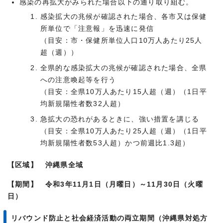
感染の再拡大がみられた場合以下の通り取り組む。
感染拡大の兆候が確認された場合、各市又は保健
所単位で「注意報」を迅速に発信
（目安：市・保健所単位人口10万人あたり25人
超（週））
全県的な感染拡大の兆候が確認された場合、全県
への注意喚起等を行う
（目安：全県10万人あたり15人超（週）（1日平
均新規陽性者数32人超）
急拡大の恐れがあるときに、強い措置を講じる
（目安：全県10万人あたり25人超（週）（1日平
均新規陽性者数53人超）かつ前週比1.3超）
【区域】 沖縄県全域
【期間】 令和3年11月1日（月曜日）～
11月30日（火曜
日）
リバウンド防止と社会経済活動の両立期間（沖縄県対処方