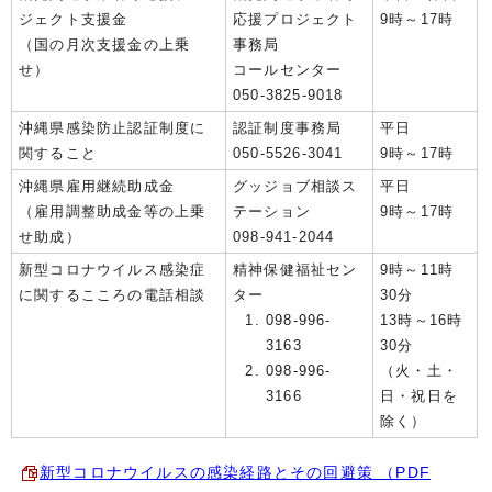
ジェクト支援金
応援プロジェクト
9時～17時
（国の月次支援金の上乗
事務局
せ）
コールセンター
050-3825-9018
沖縄県感染防止認証制度に
認証制度事務局
平日
関すること
050-5526-3041
9時～17時
沖縄県雇用継続助成金
グッジョブ相談ス
平日
（雇用調整助成金等の上乗
テーション
9時～17時
せ助成）
098-941-2044
新型コロナウイルス感染症
精神保健福祉セン
9時～11時
に関するこころの電話相談
ター
30分
098-996-
13時～16時
3163
30分
098-996-
（火・土・
3166
日・祝日を
除く）
新型コロナウイルスの感染経路とその回避策 （PDF