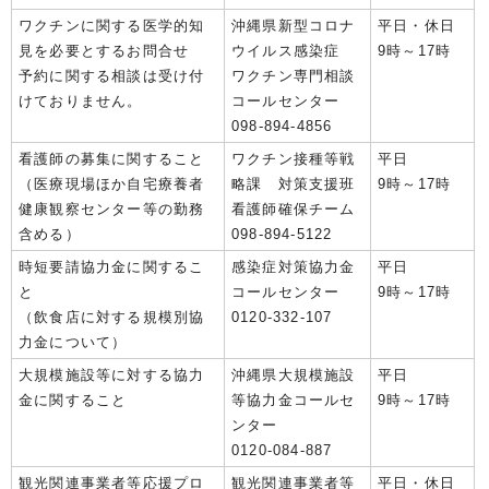
ワクチンに関する医学的知
沖縄県新型コロナ
平日・休日
見を必要とするお問合せ
ウイルス感染症
9時～17時
予約に関する相談は受け付
ワクチン専門相談
けておりません。
コールセンター
098-894-4856
看護師の募集に関すること
ワクチン接種等戦
平日
（医療現場ほか自宅療養者
略課 対策支援班
9時～17時
健康観察センター等の勤務
看護師確保チーム
含める）
098-894-5122
時短要請協力金に関するこ
感染症対策協力金
平日
と
コールセンター
9時～17時
（飲食店に対する規模別協
0120-332-107
力金について）
大規模施設等に対する協力
沖縄県大規模施設
平日
金に関すること
等協力金コールセ
9時～17時
ンター
0120-084-887
観光関連事業者等応援プロ
観光関連事業者等
平日・休日