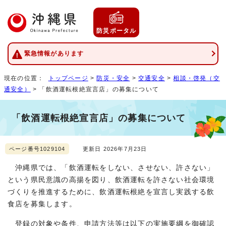
防災ポータル
緊急情報があります
現在の位置：
トップページ
>
防災・安全
>
交通安全
>
相談・啓発（交
通安全）
> 「飲酒運転根絶宣言店」の募集について
「飲酒運転根絶宣言店」の募集について
ページ番号1029104
更新日 2026年7月23日
沖縄県では、「飲酒運転をしない、させない、許さない」
という県民意識の高揚を図り、飲酒運転を許さない社会環境
づくりを推進するために、飲酒運転根絶を宣言し実践する飲
食店を募集します。
登録の対象や条件、申請方法等は以下の実施要綱を御確認