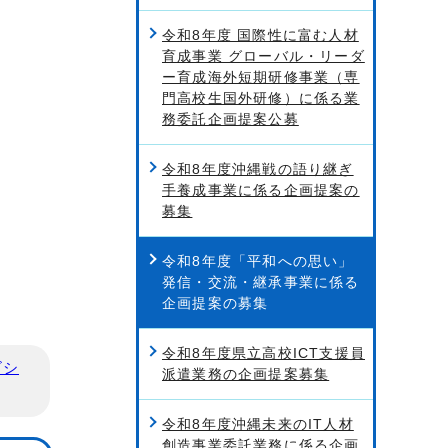
令和8年度 国際性に富む人材
育成事業 グローバル・リーダ
ー育成海外短期研修事業（専
門高校生国外研修）に係る業
務委託企画提案公募
令和8年度沖縄戦の語り継ぎ
手養成事業に係る企画提案の
募集
令和8年度「平和への思い」
発信・交流・継承事業に係る
企画提案の募集
令和8年度県立高校ICT支援員
ビシ
派遣業務の企画提案募集
令和8年度沖縄未来のIT人材
創造事業委託業務に係る企画