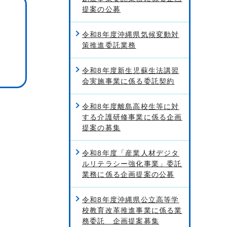
提案の公募
令和8年度沖縄県気候変動対
策推進委託業務
令和8年度新生児蘇生法講習
会実施事業に係る委託契約
令和8年度離島高校生等に対
する介護研修事業に係る企画
提案の募集
令和8年度「産業人材デジタ
ルリテラシー強化事業」委託
業務に係る企画提案の公募
令和8年度沖縄県公立高等学
校教育改革推進事業に係る業
務委託 企画提案募集