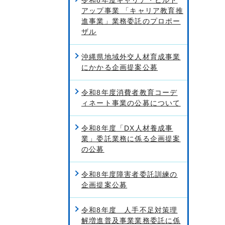
アップ事業 「キャリア教育推
進事業」業務委託のプロポー
ザル
沖縄県地域外交人材育成事業
にかかる企画提案公募
令和8年度消費者教育コーデ
ィネート事業の公募について
令和8年度「DX人材養成事
業」委託業務に係る企画提案
の公募
令和8年度障害者委託訓練の
企画提案公募
令和8年度 人手不足対策理
解増進普及事業業務委託に係