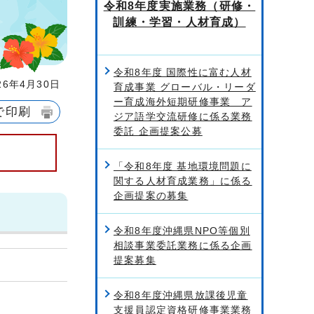
令和8年度実施業務（研修・
訓練・学習・人材育成）
令和8年度 国際性に富む人材
6年4月30日
育成事業 グローバル・リーダ
ー育成海外短期研修事業 ア
で印刷
ジア語学交流研修に係る業務
委託 企画提案公募
「令和8年度 基地環境問題に
関する人材育成業務」に係る
企画提案の募集
令和8年度沖縄県NPO等個別
相談事業委託業務に係る企画
提案募集
令和8年度沖縄県放課後児童
支援員認定資格研修事業業務