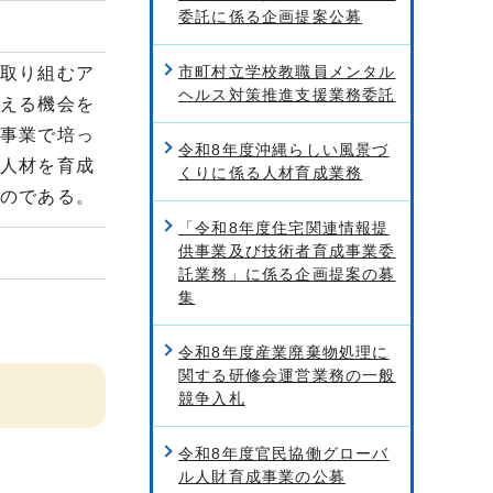
委託に係る企画提案公募
市町村立学校教職員メンタル
に取り組むア
ヘルス対策推進支援業務委託
考える機会を
本事業で培っ
令和8年度沖縄らしい風景づ
る人材を育成
くりに係る人材育成業務
のである。
「令和8年度住宅関連情報提
供事業及び技術者育成事業委
託業務」に係る企画提案の募
集
令和8年度産業廃棄物処理に
関する研修会運営業務の一般
競争入札
令和8年度官民協働グローバ
ル人財育成事業の公募