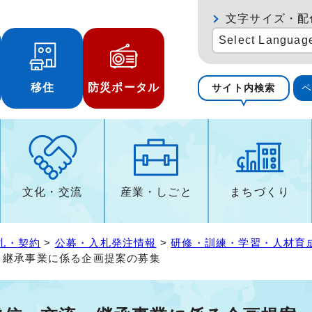
文字サイズ・配
Select Languag
移住
防災ポータル
サイト内検索
文化・交流
産業・しごと
まちづくり
札・契約
>
公募・入札発注情報
>
研修・訓練・学習・人材育
・継承事業に係る企画提案の募集