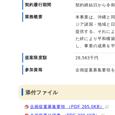
契約履行期間
契約締結日から令和
業務概要
本事業は、沖縄と
ジア諸国・地域と
提供する。それに
た絆により平和構
し、事業の成果を
提案限度額
28,563千円
参加資格
企画提案募集要領
添付ファイル
企画提案募集要領 （PDF 265.0KB）