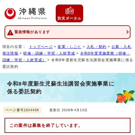
防災ポータル
緊急情報があります
現在の位置：
トップページ
>
産業・しごと
>
入札・契約
>
公募・入札
発注情報
>
研修・訓練・学習・人材育成
>
令和8年度実施業務（研修・
訓練・学習・人材育成）
> 令和8年度新生児蘇生法講習会実施事業に係る
委託契約
令和8年度新生児蘇生法講習会実施事業に
係る委託契約
ページ番号1034438
更新日 2026年4月13日
この案件は募集を終了しています。