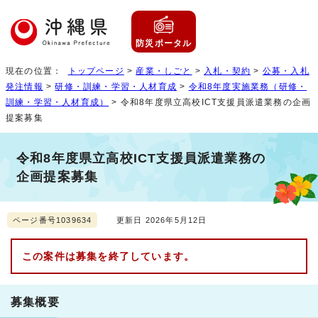
防災ポータル
現在の位置：
トップページ
>
産業・しごと
>
入札・契約
>
公募・入札
発注情報
>
研修・訓練・学習・人材育成
>
令和8年度実施業務（研修・
訓練・学習・人材育成）
> 令和8年度県立高校ICT支援員派遣業務の企画
提案募集
令和8年度県立高校ICT支援員派遣業務の
企画提案募集
ページ番号1039634
更新日 2026年5月12日
この案件は募集を終了しています。
募集概要