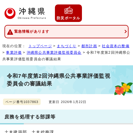
防災ポータル
緊急情報があります
現在の位置：
トップページ
>
まちづくり
>
都市計画
>
社会資本の整備
>
事業評価
>
沖縄県公共事業評価監視委員会
> 令和7年度第2回沖縄県公
共事業評価監視委員会の審議結果
令和7年度第2回沖縄県公共事業評価監視
委員会の審議結果
ページ番号1037863
更新日 2026年1月22日
庶務を処理する部課等
土木建築部 土木総務課