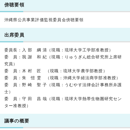
傍聴要領
沖縄県公共事業評価監視委員会傍聴要領
出席委員
委員長：入 部 綱 清（現職：琉球大学工学部准教授）
委 員：我 謝 和 紀（現職：りゅうぎん総合研究所上席研
究員）
委 員：木 村 匠 （現職：琉球大学農学部教授）
委 員：朱 愷 雯 （現職：沖縄大学経法商学部准教授）
委 員：野 崎 聖 子（現職：うむやす法律会計事務所弁護
士）
委 員：守 田 昌 哉（現職：琉球大学熱帯生物圏研究セン
ター准教授）
議事の概要