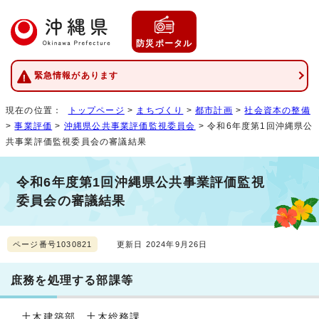
防災ポータル
緊急情報があります
現在の位置：
トップページ
>
まちづくり
>
都市計画
>
社会資本の整備
>
事業評価
>
沖縄県公共事業評価監視委員会
> 令和6年度第1回沖縄県公
共事業評価監視委員会の審議結果
令和6年度第1回沖縄県公共事業評価監視
委員会の審議結果
ページ番号1030821
更新日 2024年9月26日
庶務を処理する部課等
土木建築部 土木総務課