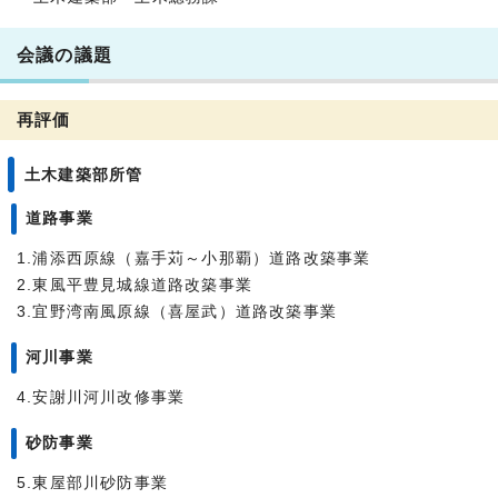
会議の議題
再評価
土木建築部所管
道路事業
1.浦添西原線（嘉手苅～小那覇）道路改築事業
2.東風平豊見城線道路改築事業
3.宜野湾南風原線（喜屋武）道路改築事業
河川事業
4.安謝川河川改修事業
砂防事業
5.東屋部川砂防事業