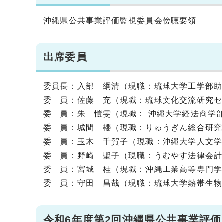
沖縄県公共事業評価監視委員会傍聴要領
出席委員
委員長：入部 綱清（現職：琉球大学工学部
委 員：佐藤 充（現職：琉球文化交流研究
委 員：朱 愷雯（現職： 沖縄大学経法商学
委 員：城間 櫻（現職：りゅうぎん総合研
委 員：玉木 千賀子（現職：沖縄大学人文
委 員：野崎 聖子（現職：うむやす法律会
委 員：宮城 桂（現職：沖縄工業高等専門
委 員：守田 昌哉（現職：琉球大学熱帯生
令和6年度第2回沖縄県公共事業評