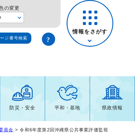
色の変更
e
情報をさがす
ページ番号検索
防災・安全
平和・基地
県政情報
委員会
> 令和6年度第2回沖縄県公共事業評価監視