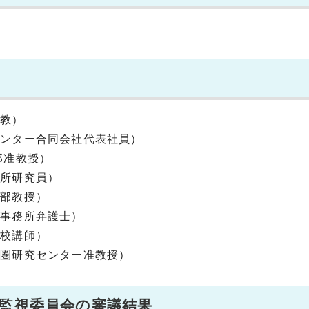
助教）
センター合同会社代表社員）
部准教授）
究所研究員）
学部教授）
計事務所弁護士）
学校講師）
物圏研究センター准教授）
価監視委員会の審議結果