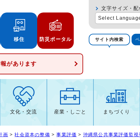
文字サイズ・配
Select Languag
移住
防災ポータル
サイト内検索
情報があります
文化・交流
産業・しごと
まちづくり
計画
>
社会資本の整備
>
事業評価
>
沖縄県公共事業評価監視