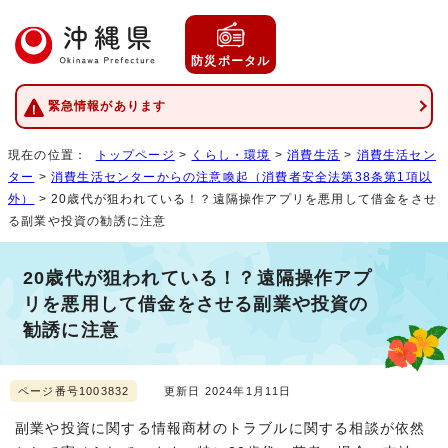
防災ポータル
緊急情報があります
現在の位置：
トップページ
>
くらし・環境
>
消費生活
>
消費生活セン
ター
>
消費生活センターからの注意喚起（消費者安全法第38条第1項以
外）
> 20歳代が狙われている！？遠隔操作アプリを悪用して借金をさせ
る副業や投資の勧誘に注意
20歳代が狙われている！？遠隔操作アプ
リを悪用して借金をさせる副業や投資の
勧誘に注意
ページ番号1003832
更新日 2024年1月11日
副業や投資に関する情報商材のトラブルに関する相談が依然